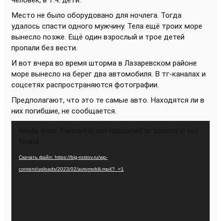
человек, в т.ч. дети.
Место не было оборудовано для ночлега. Тогда
удалось спасти одного мужчину. Тела ещё троих море
вынесло позже. Ещё один взрослый и трое детей
пропали без вести.
И вот вчера во время шторма в Лазаревском районе
море вынесло на берег два автомобиля. В тг-каналах и
соцсетях распространяются фотографии.
Предполагают, что это те самые авто. Находятся ли в
них погибшие, не сообщается.
Видеоплеер
Media error: Format(s) not supported or source(s) not
found
Скачать файл: https://big-rostov.ru/wp-
content/uploads/2023/02/avtomobili.mp4?_=1