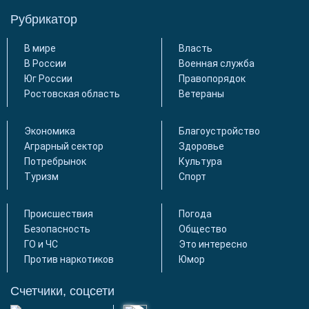
Рубрикатор
В мире
Власть
В России
Военная служба
Юг России
Правопорядок
Ростовская область
Ветераны
Экономика
Благоустройство
Аграрный сектор
Здоровье
Потребрынок
Культура
Туризм
Спорт
Происшествия
Погода
Безопасность
Общество
ГО и ЧС
Это интересно
Против наркотиков
Юмор
Счетчики, соцсети