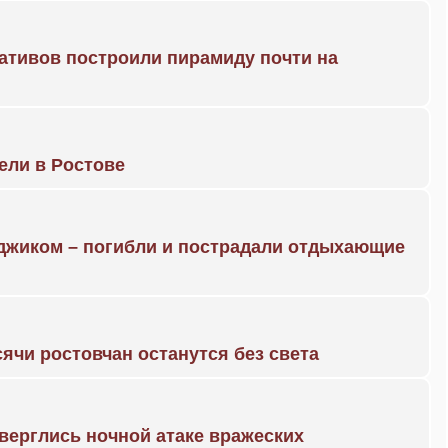
ративов построили пирамиду почти на
рели в Ростове
нджиком – погибли и пострадали отдыхающие
ячи ростовчан останутся без света
дверглись ночной атаке вражеских