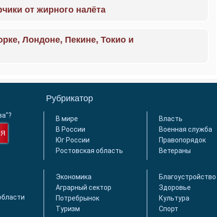
чики от жирного налёта
орке, Лондоне, Пекине, Токио и
Рубрикатор
ва"?
В мире
Власть
В России
Военная служба
СЯ
Юг России
Правопорядок
Ростовская область
Ветераны
Экономика
Благоустройство
Аграрный сектор
Здоровье
области
Потребрынок
Культура
Туризм
Спорт