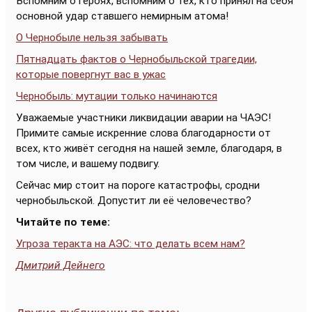
Вспомним о героях, вспомним о тех, кто принял на себя
основной удар ставшего немирным атома!
О Чернобыле нельзя забывать
Пятнадцать фактов о Чернобыльской трагедии,
которые повергнут вас в ужас
Чернобыль: мутации только начинаются
Уважаемые участники ликвидации аварии на ЧАЭС!
Примите самые искренние слова благодарности от
всех, кто живёт сегодня на нашей земле, благодаря, в
том числе, и вашему подвигу.
Сейчас мир стоит на пороге катастрофы, сродни
чернобыльской. Допустит ли её человечество?
Читайте по теме:
Угроза теракта на АЭС: что делать всем нам?
Дмитрий Дейнего