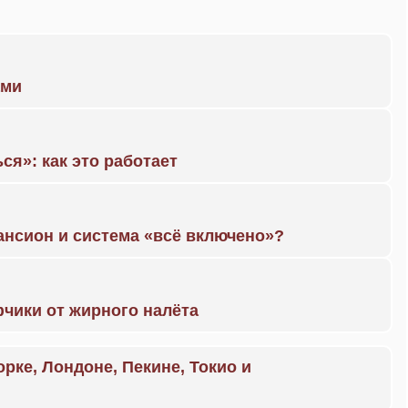
ами
ся»: как это работает
ансион и система «всё включено»?
чики от жирного налёта
орке, Лондоне, Пекине, Токио и