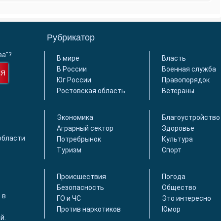
Рубрикатор
ва"?
В мире
Власть
В России
Военная служба
СЯ
Юг России
Правопорядок
Ростовская область
Ветераны
Экономика
Благоустройство
Аграрный сектор
Здоровье
области
Потребрынок
Культура
Туризм
Спорт
Происшествия
Погода
Безопасность
Общество
 в
ГО и ЧС
Это интересно
Против наркотиков
Юмор
й.