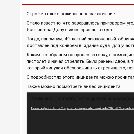
Строже только пожизненное заключение.
Стало известно, что завершилось приговором уго
Ростова-на-Дону в июне прошлого года.
Тогда, напомним, 49-летний заключённый. обвин
доставлен под конвоем в здание суда для участи
Каким-то образом он пронёс заточку, с помощью к
пистолет и начал стрелять. Были ранены двое, в т
который кинулся обезвреживать стрелявшего, поп
О подробностях этого инцидента можно прочита
Также можно посмотреть видео инцидента:
Видеоплеер
Media error: Format(s) not supported or source(s)
Скачать файл: https://big-rostov.ru/wp-content/uploads/2023/07/napada