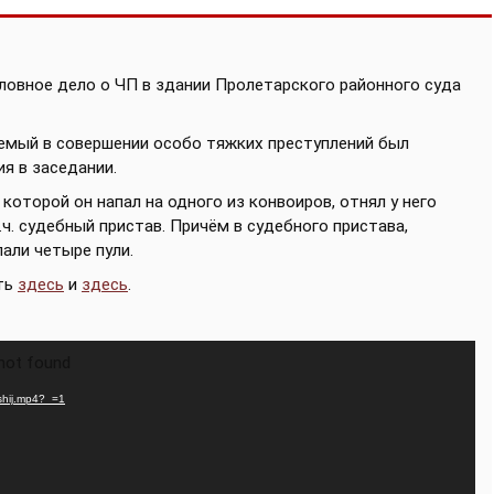
ловное дело о ЧП в здании Пролетарского районного суда
яемый в совершении особо тяжких преступлений был
я в заседании.
оторой он напал на одного из конвоиров, отнял у него
.ч. судебный пристав. Причём в судебного пристава,
али четыре пули.
ть
здесь
и
здесь
.
 not found
vshij.mp4?_=1