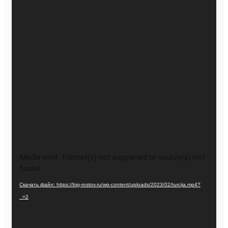
Видеоплеер
Media error: Format(s) not supported or source(s) not
found
Скачать файл: https://big-rostov.ru/wp-content/uploads/2023/02/turcija.mp4?
_=2