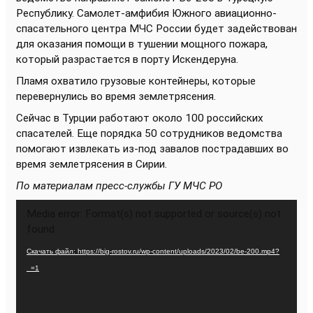
Республику. Самолет-амфибия Южного авиационно-
спасательного центра МЧС России будет задействован
для оказания помощи в тушении мощного пожара,
который разрастается в порту Искендеруна.
Пламя охватило грузовые контейнеры, которые
перевернулись во время землетрясения.
Сейчас в Турции работают около 100 российских
спасателей. Еще порядка 50 сотрудников ведомства
помогают извлекать из-под завалов пострадавших во
время землетрясения в Сирии.
По материалам пресс-службы ГУ МЧС РО
Видеоплеер
Media error: Format(s) not supported or source(s) not
found
Скачать файл: https://big-rostov.ru/wp-content/uploads/2023/02/be-200.mp4?
_=1