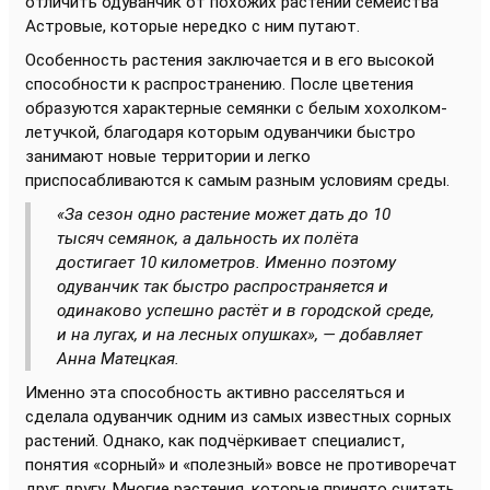
отличить одуванчик от похожих растений семейства
Астровые, которые нередко с ним путают.
Особенность растения заключается и в его высокой
способности к распространению. После цветения
образуются характерные семянки с белым хохолком-
летучкой, благодаря которым одуванчики быстро
занимают новые территории и легко
приспосабливаются к самым разным условиям среды.
«За сезон одно растение может дать до 10
тысяч семянок, а дальность их полёта
достигает 10 километров. Именно поэтому
одуванчик так быстро распространяется и
одинаково успешно растёт и в городской среде,
и на лугах, и на лесных опушках», — добавляет
Анна Матецкая.
Именно эта способность активно расселяться и
сделала одуванчик одним из самых известных сорных
растений. Однако, как подчёркивает специалист,
понятия «сорный» и «полезный» вовсе не противоречат
друг другу. Многие растения, которые принято считать