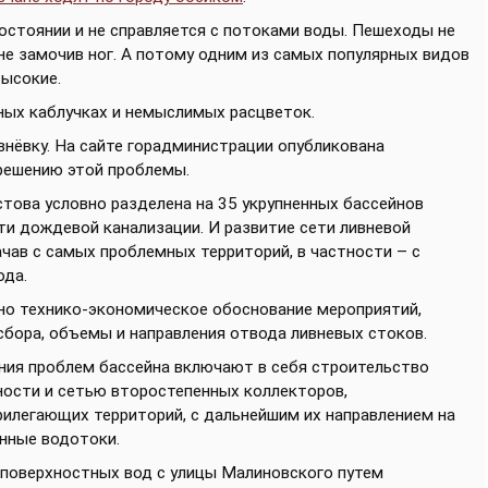
остоянии и не справляется с потоками воды. Пешеходы не
 не замочив ног. А потому одним из самых популярных видов
высокие.
ных каблучках и немыслимых расцветок.
внёвку. На сайте горадминистрации опубликована
решению этой проблемы.
това условно разделена на 35 укрупненных бассейнов
ти дождевой канализации. И развитие сети ливневой
чав с самых проблемных территорий, в частности – с
ода.
но технико-экономическое обоснование мероприятий,
бора, объемы и направления отвода ливневых стоков.
ния проблем бассейна включают в себя строительство
ности и сетью второстепенных коллекторов,
илегающих территорий, с дальнейшим их направлением на
нные водотоки.
 поверхностных вод с улицы Малиновского путем