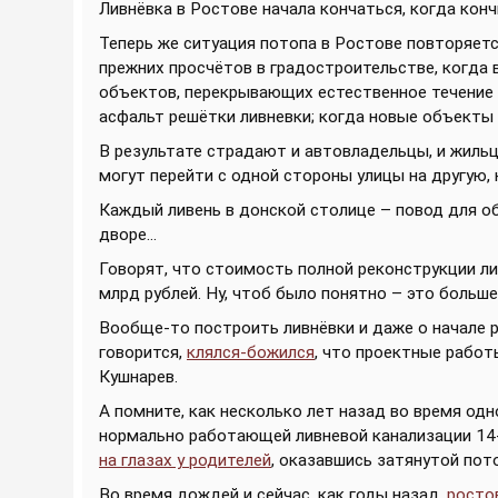
Ливнёвка в Ростове начала кончаться, когда кон
Теперь же ситуация потопа в Ростове повторяетс
прежних просчётов в градостроительстве, когда 
объектов, перекрывающих естественное течение с
асфальт решётки ливневки; когда новые объекты
В результате страдают и автовладельцы, и жиль
могут перейти с одной стороны улицы на другую, 
Каждый ливень в донской столице – повод для об
дворе...
Говорят, что стоимость полной реконструкции л
млрд рублей. Ну, чтоб было понятно – это боль
Вообще-то построить ливнёвки и даже о начале ра
говорится,
клялся-божился
, что проектные работ
Кушнарев.
А помните, как несколько лет назад во время одн
нормально работающей ливневой канализации 14-
на глазах у родителей
, оказавшись затянутой по
Во время дождей и сейчас, как годы назад,
росто