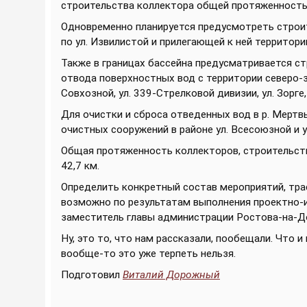
строительства коллектора общей протяженностью
Одновременно планируется предусмотреть строит
по ул. Извилистой и прилегающей к ней территории
Также в границах бассейна предусматривается ст
отвода поверхностных вод с территории северо-з
Совхозной, ул. 339-Стрелковой дивизии, ул. Зорге,
Для очистки и сброса отведенных вод в р. Мерт
очистных сооружений в районе ул. Всесоюзной и у
Общая протяженность коллекторов, строительств
42,7 км.
Определить конкретный состав мероприятий, тра
возможно по результатам выполнения проектно-и
заместитель главы администрации Ростова-на-До
Ну, это то, что нам рассказали, пообещали. Что и
вообще-то это уже терпеть нельзя.
Подготовил
Виталий Дорожный