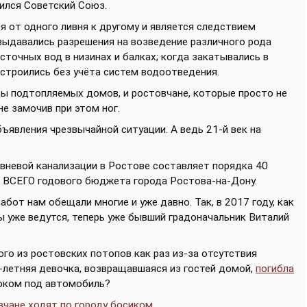
чился Советский Союз.
я от одного ливня к другому и является следствием
выдавались разрешения на возведение различного рода
точных вод в низинах и балках; когда закатывались в
 строились без учёта систем водоотведения.
цы подтопляемых домов, и ростовчане, которые просто не
не замочив при этом ног.
ъявления чрезвычайной ситуации. А ведь 21-й век на
ивневой канализации в Ростове составляет порядка 40
ше ВСЕГО годового бюджета города Ростова-на-Дону.
бот нам обещали многие и уже давно. Так, в 2017 году, как
ы уже ведутся, теперь уже бывший градоначальник Виталий
ого из ростовских потопов как раз из-за отсутствия
летняя девочка, возвращавшаяся из гостей домой,
погибла
током под автомобиль?
вчане ходят по городу босиком
.