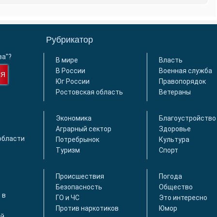
Рубрикатор
ва"?
В мире
Власть
В России
Военная служба
СЯ
Юг России
Правопорядок
Ростовская область
Ветераны
Экономика
Благоустройство
Аграрный сектор
Здоровье
области
Потребрынок
Культура
Туризм
Спорт
Происшествия
Погода
Безопасность
Общество
 в
ГО и ЧС
Это интересно
Против наркотиков
Юмор
й.