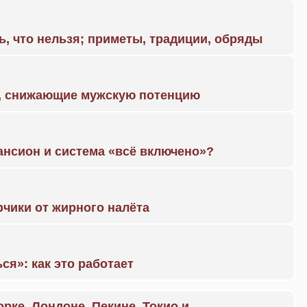
ь, что нельзя; приметы, традиции, обряды
а, снижающие мужскую потенцию
ансион и система «всё включено»?
чики от жирного налёта
ся»: как это работает
орке, Лондоне, Пекине, Токио и