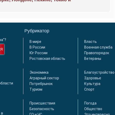
Рубрикатор
ва"?
В мире
Власть
В России
Военная служба
СЯ
Юг России
Правопорядок
Ростовская область
Ветераны
Экономика
Благоустройство
Аграрный сектор
Здоровье
области
Потребрынок
Культура
Туризм
Спорт
Происшествия
Погода
Безопасность
Общество
 в
ГО и ЧС
Это интересно