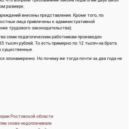
о, что вопреки требованиям закона педагогам двух школ
ом размере.
реждений внесены представления. Кроме того, по
остные лица привлечены к административной
ение трудового законодательства).
тва семи педагогическим работникам произведен
 тысяч рублей. То есть примерно по 12 тысяч на брата.
ы существенные.
ся злонамеренно. Но почему же тогда почти за два года не
тории Ростовской области
лям снова недоплачивали