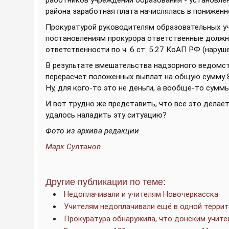
работников учреждений образования - установлен
района заработная плата начислялась в пониженн
Прокуратурой руководителям образовательных уч
постановлениям прокурора ответственные должн
ответственности по ч. 6 ст. 5.27 КоАП РФ (наруш
В результате вмешательства надзорного ведомс
перерасчет положенных выплат на общую сумму 85
Ну, для кого-то это не деньги, а вообще-то сумм
И вот трудно же представить, что всё это делает
удалось наладить эту ситуацию?
Фото из архива редакции
Марк Султанов
Другие публикации по теме:
Недоплачивали и учителям Новочеркасска
Учителям недоплачивали ещё в одной терри
Прокуратура обнаружила, что донским учите