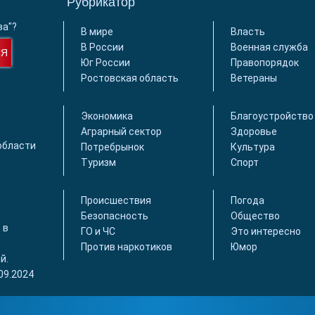
Рубрикатор
ва"?
В мире
Власть
В России
Военная служба
СЯ
Юг России
Правопорядок
Ростовская область
Ветераны
Экономика
Благоустройство
Аграрный сектор
Здоровье
области
Потребрынок
Культура
Туризм
Спорт
Происшествия
Погода
Безопасность
Общество
 в
ГО и ЧС
Это интересно
Против наркотиков
Юмор
й.
09.2024