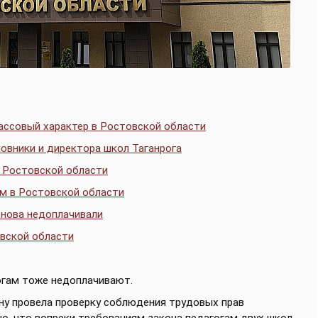
ассовый характер в Ростовской области
овники и директора школ Таганрога
и Ростовской области
ам в Ростовской области
снова недоплачивали
овской области
гогам тоже недоплачивают.
ону провела проверку соблюдения трудовых прав