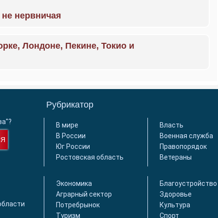
 не нервничая
орке, Лондоне, Пекине, Токио и
Рубрикатор
ва"?
В мире
Власть
В России
Военная служба
СЯ
Юг России
Правопорядок
Ростовская область
Ветераны
Экономика
Благоустройство
Аграрный сектор
Здоровье
области
Потребрынок
Культура
Туризм
Спорт