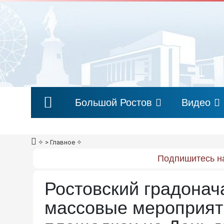
Большой Ростов
Видео
✧
> Главное
✧
Подпишитесь на
Ростовский градонач
массовые мероприят