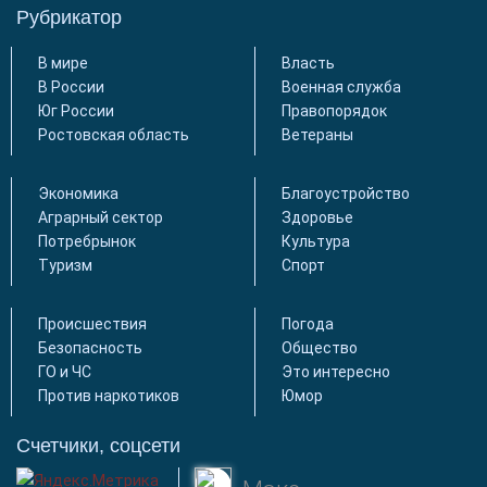
Рубрикатор
В мире
Власть
В России
Военная служба
Юг России
Правопорядок
Ростовская область
Ветераны
Экономика
Благоустройство
Аграрный сектор
Здоровье
Потребрынок
Культура
Туризм
Спорт
Происшествия
Погода
Безопасность
Общество
ГО и ЧС
Это интересно
Против наркотиков
Юмор
Счетчики, соцсети