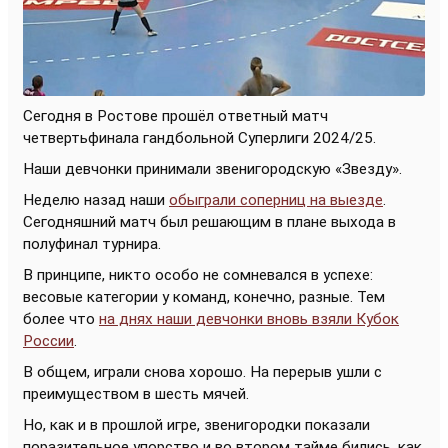
Сегодня в Ростове прошёл ответный матч
четвертьфинала гандбольной Суперлиги 2024/25.
Наши девчонки принимали звенигородскую «Звезду».
Неделю назад наши
обыграли соперниц на выезде
.
Сегодняшний матч был решающим в плане выхода в
полуфинал турнира.
В принципе, никто особо не сомневался в успехе:
весовые категории у команд, конечно, разные. Тем
более что
на днях наши девчонки вновь взяли Кубок
России
.
В общем, играли снова хорошо. На перерыв ушли с
преимуществом в шесть мячей.
Но, как и в прошлой игре, звенигородки показали
поразительное упорство и во втором тайме бились, как