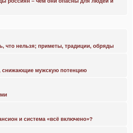
ды россиян – чем они опасны для людей и
ь, что нельзя; приметы, традиции, обряды
а, снижающие мужскую потенцию
ами
ансион и система «всё включено»?