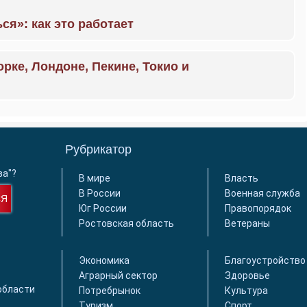
ся»: как это работает
орке, Лондоне, Пекине, Токио и
Рубрикатор
ва"?
В мире
Власть
В России
Военная служба
СЯ
Юг России
Правопорядок
Ростовская область
Ветераны
Экономика
Благоустройство
Аграрный сектор
Здоровье
области
Потребрынок
Культура
Туризм
Спорт