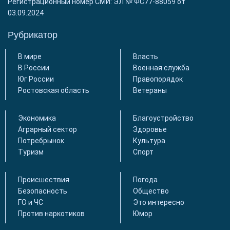
Регистрационный номер СМИ: ЭЛ № ФС77-88059 от
03.09.2024
Рубрикатор
В мире
Власть
В России
Военная служба
Юг России
Правопорядок
Ростовская область
Ветераны
Экономика
Благоустройство
Аграрный сектор
Здоровье
Потребрынок
Культура
Туризм
Спорт
Происшествия
Погода
Безопасность
Общество
ГО и ЧС
Это интересно
Против наркотиков
Юмор