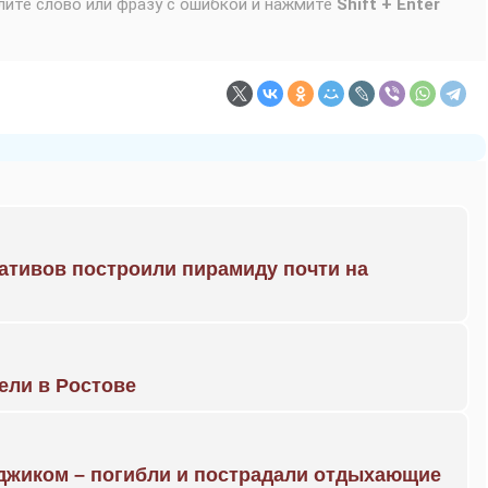
лите слово или фразу с ошибкой и нажмите
Shift + Enter
ративов построили пирамиду почти на
рели в Ростове
нджиком – погибли и пострадали отдыхающие