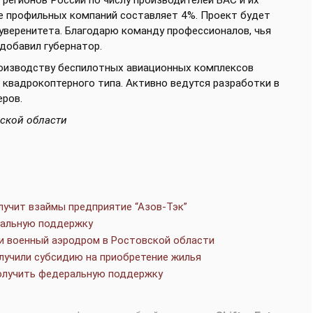
 регионов России по числу производителей БАС и их
е профильных компаний составляет 4%. Проект будет
веренитета. Благодарю команду профессионалов, чья
 добавил губернатор.
производству беспилотных авиационных комплексов
 квадрокоптерного типа. Активно ведутся разработки в
еров.
вской области
лучит взаймы предприятие “Азов-Тэк”
альную поддержку
и военный аэродром в Ростовской области
лучили субсидию на приобретение жилья
олучить федеральную поддержку