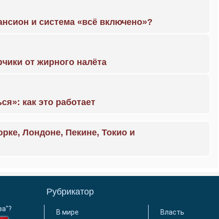
ансион и система «всё включено»?
чики от жирного налёта
ся»: как это работает
орке, Лондоне, Пекине, Токио и
Рубрикатор
ва"?
В мире
Власть