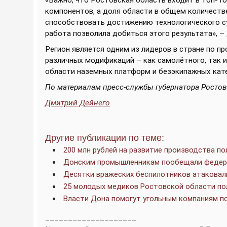
«Важно, что Ростовская область входит в топ-10
компонентов, а доля области в общем количеств
способствовать достижению технологического су
работа позволила добиться этого результата», –
Регион является одним из лидеров в стране по 
различных модификаций – как самолётного, так и
области наземных платформ и безэкипажных кат
По материалам пресс-службы губернатора Росто
Дмитрий Дейнего
Другие публикации по теме:
200 млн рублей на развитие производства по
Донским промышленникам пообещали федер
Десятки вражеских беспилотников атаковал
25 молодых медиков Ростовской области по
Власти Дона помогут угольным компаниям п
____________________