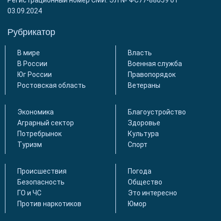
Регистрационный номер СМИ: ЭЛ № ФС77-88059 от
03.09.2024
Рубрикатор
В мире
Власть
В России
Военная служба
Юг России
Правопорядок
Ростовская область
Ветераны
Экономика
Благоустройство
Аграрный сектор
Здоровье
Потребрынок
Культура
Туризм
Спорт
Происшествия
Погода
Безопасность
Общество
ГО и ЧС
Это интересно
Против наркотиков
Юмор