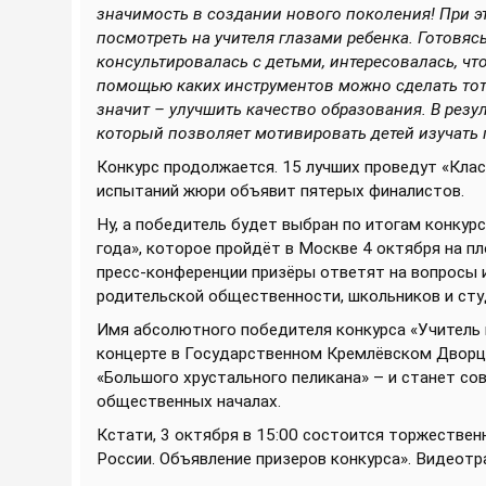
значимость в создании нового поколения! При эт
посмотреть на учителя глазами ребенка. Готовя
консультировалась с детьми, интересовалась, что
помощью каких инструментов можно сделать тот
значит – улучшить качество образования. В рез
который позволяет мотивировать детей изучать
Конкурс продолжается. 15 лучших проведут «Клас
испытаний жюри объявит пятерых финалистов.
Ну, а победитель будет выбран по итогам конку
года», которое пройдёт в Москве 4 октября на п
пресс-конференции призёры ответят на вопросы 
родительской общественности, школьников и сту
Имя абсолютного победителя конкурса «Учитель 
концерте в Государственном Кремлёвском Дворце 
«Большого хрустального пеликана» – и станет с
общественных началах.
Кстати, 3 октября в 15:00 состоится торжественн
России. Объявление призеров конкурса». Видеотр