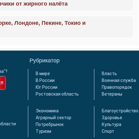
чики от жирного налёта
орке, Лондоне, Пекине, Токио и
Рубрикатор
ва"?
В мире
Власть
В России
Военная служба
СЯ
Юг России
Правопорядок
Ростовская область
Ветераны
Экономика
Благоустройство
Аграрный сектор
Здоровье
области
Потребрынок
Культура
Туризм
Спорт