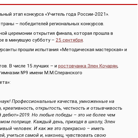
ьный этап конкурса «Учитель года России-2021».
страны – победителей региональных конкурсов.
ной церемонии открытия финала, которая прошла в
ре в минувшую субботу –
25 сентября
.
курсанты прошли испытания «Методическая мастерская» и
тов. В числе 15 лучших – и
ростовчанка Элен Кочарян
,
 гимназии №9 имени М.М.Сперанского
ета»:
х наук! Профессиональные качества, умноженные на
 креативность, открытость, честность и отзывчивость
 дебют»-2019. Но любые победы – это не более чем
имом поприще. Каждый день, приходя в школу, Элен
ливый человек. И как же это прекрасно – иметь
ей, учиться самой и, наконец, чувствовать свою