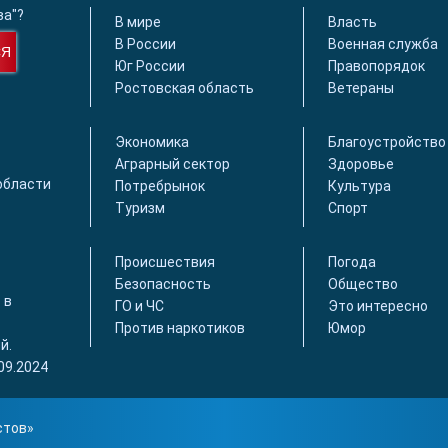
ва"?
В мире
Власть
В России
Военная служба
СЯ
Юг России
Правопорядок
Ростовская область
Ветераны
Экономика
Благоустройство
Аграрный сектор
Здоровье
области
Потребрынок
Культура
Туризм
Спорт
Происшествия
Погода
Безопасность
Общество
 в
ГО и ЧС
Это интересно
Против наркотиков
Юмор
й.
09.2024
стов
»