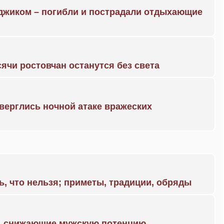
нджиком – погибли и пострадали отдыхающие
ячи ростовчан останутся без света
дверглись ночной атаке вражеских
ь, что нельзя; приметы, традиции, обряды
а, снижающие мужскую потенцию