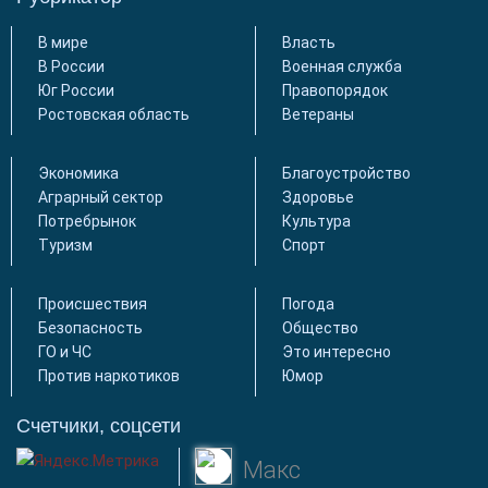
В мире
Власть
В России
Военная служба
Юг России
Правопорядок
Ростовская область
Ветераны
Экономика
Благоустройство
Аграрный сектор
Здоровье
Потребрынок
Культура
Туризм
Спорт
Происшествия
Погода
Безопасность
Общество
ГО и ЧС
Это интересно
Против наркотиков
Юмор
Счетчики, соцсети
Макс