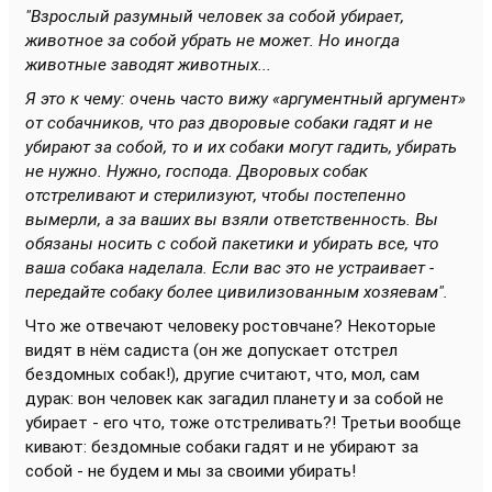
"Взрослый разумный человек за собой убирает,
животное за собой убрать не может. Но иногда
животные заводят животных...
Я это к чему: очень часто вижу «аргументный аргумент»
от собачников, что раз дворовые собаки гадят и не
убирают за собой, то и их собаки могут гадить, убирать
не нужно. Нужно, господа. Дворовых собак
отстреливают и стерилизуют, чтобы постепенно
вымерли, а за ваших вы взяли ответственность. Вы
обязаны носить с собой пакетики и убирать все, что
ваша собака наделала. Если вас это не устраивает -
передайте собаку более цивилизованным хозяевам".
Что же отвечают человеку ростовчане? Некоторые
видят в нём садиста (он же допускает отстрел
бездомных собак!), другие считают, что, мол, сам
дурак: вон человек как загадил планету и за собой не
убирает - его что, тоже отстреливать?! Третьи вообще
кивают: бездомные собаки гадят и не убирают за
собой - не будем и мы за своими убирать!