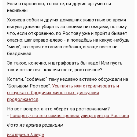
Если откровенно, то ни те, ни другие аргументы
несильны.
Хозяева собак и других домашних животных во время
выгула должны убирать за своими питомцами, потому
что, если откровенно, по Ростову уже и пройти бывает
опасно: шаг вправо-влево - и попадёшь на какую-нибудь
"мину", которая оставила собачка, и чаще всего не
бездомная.
За такое, конечно, и штрафовать бы надо! Или пусть
так и остаётся - как считаете, ростовчане?
Кстати, "собачью" тему недавно активно обсуждали на
"Большом Ростове":
Усыплять или стерилизовать и
отпускать бродячих животных: дискуссия
продолжается
.
Но вот вопрос: а кто уберёт за ростовчанами?
-
Говорят, что это самая грязная улица центра Ростова
.
Фото из архива редакции
Екатерина Ляйде