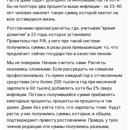
Пусть даже будет доходность небольшая, пусть хотя
бы на полтора-два процента выше инфляции - за 35-40
лет человек накопит такую сумму, которой хватит на
всю оставшуюся жизнь.
Ростовчанин прислал расчёты, где, учитывая "время
дожития" в 22 года, которое установило
Правительство РФ, у него при такой системе
получились суммы, в разы раза превышающие то, что
предлагает сейчас государство в качестве пенсии.
Мы не поверили. Начали считать сами. Расчёты
оказались сложными. Если рассуждать не слишком
профессионально, то нужно каждый год к отчисленным
средствам (это более 200 тысяч в год при месячной
зарплате в 60 тысяч) добавлять хотя бы 2% сверх
инфляции. Потом к получившейся сумме прибавлять
ежегодные проценты, проценты на проценты и так
далее. Даже без учёта того, что зарплаты тоже будут
расти, у нас получились суммы, которые, в общем,
подтверждают правоту ростовчанина. Правда, у трёх
членов редакции эти суммы получились разными,