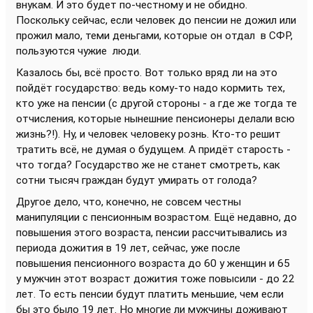
внукам. И это будет по-честному и не обидно.
Поскольку сейчас, если человек до пенсии не дожил или
прожил мало, теми деньгами, которые он отдал в СФР,
пользуются чужие люди.
Казалось бы, всё просто. Вот только вряд ли на это
пойдёт государство: ведь кому-то надо кормить тех,
кто уже на пенсии (с другой стороны - а где же тогда те
отчисления, которые нынешние пенсионеры делали всю
жизнь?!). Ну, и человек человеку рознь. Кто-то решит
тратить всё, не думая о будущем. А придёт старость -
что тогда? Государство же не станет смотреть, как
сотни тысяч граждан будут умирать от голода?
Другое дело, что, конечно, не совсем честны
манипуляции с пенсионным возрастом. Ещё недавно, до
повышения этого возраста, пенсии рассчитывались из
периода дожития в 19 лет, сейчас, уже после
повышения пенсионного возраста до 60 у женщин и 65
у мужчин этот возраст дожития тоже повысили - до 22
лет. То есть пенсии будут платить меньшие, чем если
бы это было 19 лет. Но многие ли мужчины доживают