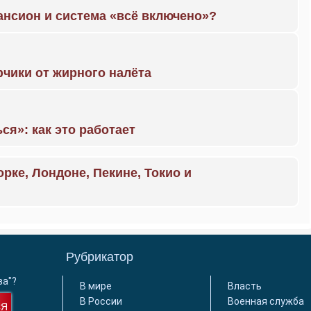
ансион и система «всё включено»?
чики от жирного налёта
ся»: как это работает
орке, Лондоне, Пекине, Токио и
Рубрикатор
ва"?
В мире
Власть
В России
Военная служба
СЯ