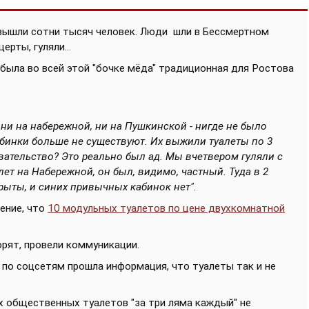
 вышли сотни тысяч человек. Люди
шли в Бессмертном
ерты, гуляли...
 была во всей этой "бочке мёда" традиционная для Ростова
 ни на набережной, ни на Пушкинской - нигде не было
кабинки больше не существуют. Их выжили туалеты по 3
вательство? Это реально был ад. Мы вчетвером гуляли с
ет на Набережной, он был, видимо, частный. Туда в 2
крыты, и синих привычных кабинок нет".
ение, что
10 модульных туалетов по цене двухкомнатной
ворят, провели коммуникации.
о по соцсетям прошла информация, что туалеты так и не
х общественных туалетов "за три ляма каждый" не