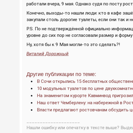
работали вчера, 9 мая. Однако судя по посту росто
Конечно, выходы-то нашли люди: кто в кафе зашё
закупали столь дорогие туалеты, если они так и 
P.S. По не подтверждённой официально информаци
уровне до сих пор не согласовали размер и форму
Ну, хотя бы к 9 Мая могли-то это сделать?!
Виталий Дорожный
Другие публикации по теме:
В Сочи открылись 15 бесплатных общественн
10 модульных туалетов по цене двухкомнат
На знаменитом курорте Кавминвод пригрози
Наш ответ Чемберлену: на набережной в Рос
Власти предлагают ростовчанам обсудить ц
____________________
Нашли ошибку или опечатку в тексте выше? Выде