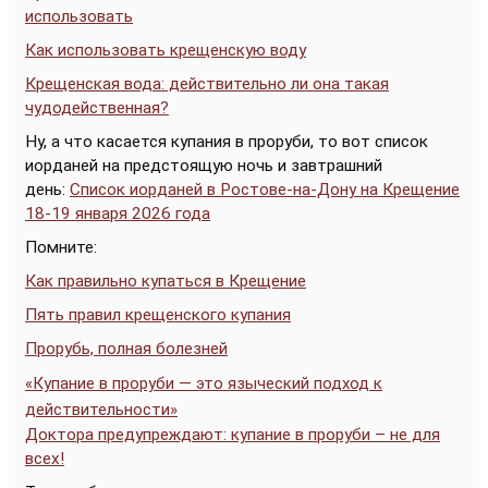
использовать
Как использовать крещенскую воду
Крещенская вода: действительно ли она такая
чудодейственная?
Ну, а что касается купания в проруби, то вот список
иорданей на предстоящую ночь и завтрашний
день:
Список иорданей в Ростове-на-Дону на Крещение
18-19 января 2026 года
Помните:
Как правильно купаться в Крещение
Пять правил крещенского купания
Прорубь, полная болезней
«Купание в проруби — это языческий подход к
действительности»
Доктора предупреждают: купание в проруби – не для
всех!