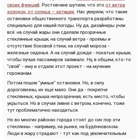
своих функций
. Ростовчане шутили, что это
от ветра
холодок, от солнца – затишек
. Нас уверяли, что такие
остановки общественного транспорта разработаны
специально для нашей погоды. Ну да, дизайнеры учли
всё: на случай жары они сделали прозрачные
стеклянные крыши, на случай ветра - проёмы и
отсутствие боковой стеки, на случай мороза -
железные сиденья. А на случай дождя - покатые крыши,
чтобы лучше пассажиров заливало. Ну, в общем, кто-то
"свой" - ему и отдали этот проект - на мучение
горожанам.
Потом пошли "умные" остановки. Но, в силу
дороговизны, их ещё мало. Они да - покрепче
стеклянных, крыша непрозрачная, есть место, чтобы
укрыться. Но в случае ливня с ветром, конечно, тоже
тут проблематично находиться.
Но во многих районах города стоят до сих пор эти
стеклянны - например, на рынке, на Будённовском...
Люди в жару страдают - тут как под увеличительным