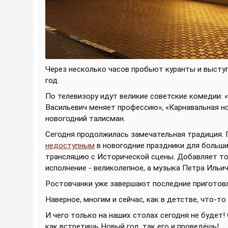
Через несколько часов пробьют куранты и высту
год.
По телевизору идут великие советские комедии: 
Васильевич меняет профессию», «Карнавальная ноч
новогодний талисман.
Сегодня продолжилась замечательная традиция. 
недоступным
в новогодние праздники для больши
трансляцию с Исторической сцены. Добавляет то
исполнение - великолепное, а музыка Петра Ильич
Ростовчанки уже завершают последние приготовл
Наверное, многим и сейчас, как в детстве, что-то
И чего только на наших столах сегодня не будет!
как встретишь Новый год, так его и проведёшь!