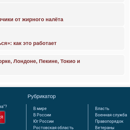
чики от жирного налёта
ся»: как это работает
орке, Лондоне, Пекине, Токио и
Рубрикатор
ва"?
В мире
Власть
В России
Военная служба
СЯ
Юг России
Правопорядок
Ростовская область
Ветераны