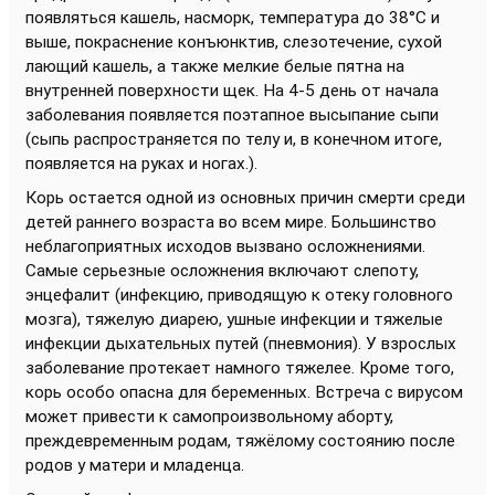
появляться кашель, насморк, температура до 38°C и
выше, покраснение конъюнктив, слезотечение, сухой
лающий кашель, а также мелкие белые пятна на
внутренней поверхности щек. На 4-5 день от начала
заболевания появляется поэтапное высыпание сыпи
(сыпь распространяется по телу и, в конечном итоге,
появляется на руках и ногах.).
Корь остается одной из основных причин смерти среди
детей раннего возраста во всем мире. Большинство
неблагоприятных исходов вызвано осложнениями.
Самые серьезные осложнения включают слепоту,
энцефалит (инфекцию, приводящую к отеку головного
мозга), тяжелую диарею, ушные инфекции и тяжелые
инфекции дыхательных путей (пневмония). У взрослых
заболевание протекает намного тяжелее. Кроме того,
корь особо опасна для беременных. Встреча с вирусом
может привести к самопроизвольному аборту,
преждевременным родам, тяжёлому состоянию после
родов у матери и младенца.