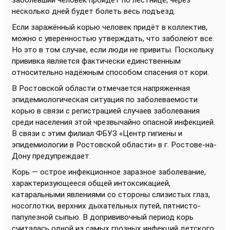
заболевший человек пройдёт по лестнице, через
несколько дней будет болеть весь подъезд.
Если заражённый корью человек придёт в коллектив,
можно с уверенностью утверждать, что заболеют все.
Но это в том случае, если люди не привиты. Поскольку
прививка является фактически единственным
относительно надёжным способом спасения от кори.
В Ростовской области отмечается напряженная
эпидемиологическая ситуация по заболеваемости
корью в связи с регистрацией случаев заболевания
среди населения этой чрезвычайно опасной инфекцией.
В связи с этим филиал ФБУЗ «Центр гигиены и
эпидемиологии в Ростовской области» в г. Ростове-на-
Дону предупреждает.
Корь — острое инфекционное заразное заболевание,
характеризующееся общей интоксикацией,
катаральными явлениями со стороны слизистых глаз,
носоглотки, верхних дыхательных путей, пятнисто-
папулезной сыпью. В допрививочный период корь
считалась одной из самых грозных инфекций детского