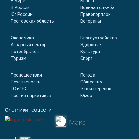
В мире
Власть
В России
Военная служба
Юг России
Правопорядок
Ростовская область
Ветераны
Экономика
Благоустройство
Аграрный сектор
Здоровье
Потребрынок
Культура
Туризм
Спорт
Происшествия
Погода
Безопасность
Общество
ГО и ЧС
Это интересно
Против наркотиков
Юмор
Счетчики, соцсети
Макс