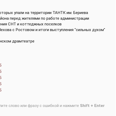
которых упали на территории ТАНТК им. Бериева
района перед жителями по работе администрации
ения СНТ и коттеджных поселков
Чехова с Ростовом и итоги выступления "сильных духом"
инском драмтеатре
5
5
5
5
5
лите слово или фразу с ошибкой и нажмите
Shift + Enter