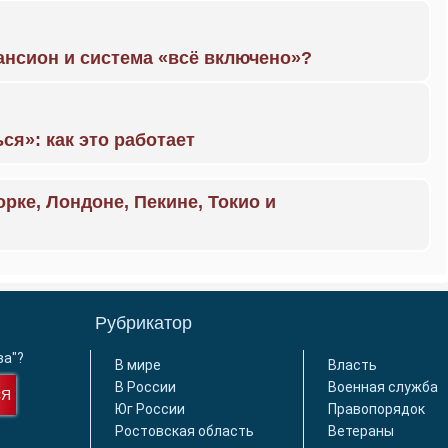
ансион и система «всё включено»?
ся»: как это работает
орке, Лондоне, Пекине, Токио и
Рубрикатор
ва"?
В мире
Власть
В России
Военная служба
СЯ
Юг России
Правопорядок
Ростовская область
Ветераны