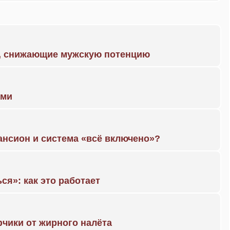
а, снижающие мужскую потенцию
ами
ансион и система «всё включено»?
ся»: как это работает
чики от жирного налёта