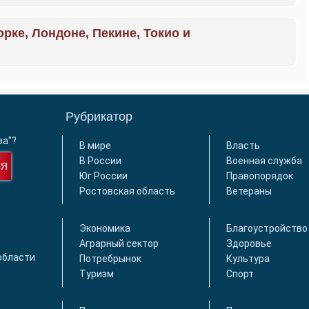
орке, Лондоне, Пекине, Токио и
Рубрикатор
ва"?
В мире
Власть
В России
Военная служба
СЯ
Юг России
Правопорядок
Ростовская область
Ветераны
Экономика
Благоустройство
Аграрный сектор
Здоровье
области
Потребрынок
Культура
Туризм
Спорт