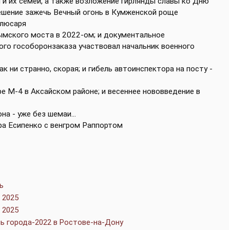
 и их семей, а также возложение гирлянды славы ко Дню
решение зажечь Вечный огонь в Кумженской роще
Слюсаря
ымского моста в 2022-ом; и документальное
ого гособоронзаказа участвовал начальник военного
к ни странно, скорая; и гибель автоинспектора на посту -
е М-4 в Аксайском районе; и весеннее нововведение в
на - уже без шемаи...
ра Есипенко с венгром Раппортом
ь
 2025
 2025
ь города-2022 в Ростове-на-Дону