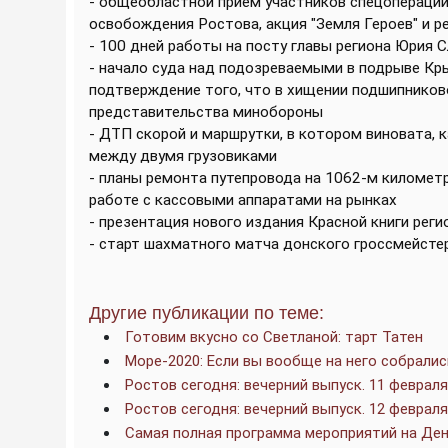
- общеобластной прием участников спецоперации
освобождения Ростова, акция "Земля Героев" и 
- 100 дней работы на посту главы региона Юрия 
- начало суда над подозреваемыми в подрыве Кр
подтверждение того, что в хищении подшипников
представительства минобороны
- ДТП скорой и маршрутки, в котором виновата, ка
между двумя грузовиками
- планы ремонта путепровода на 1062-м километр
работе с кассовыми аппаратами на рынках
- презентация нового издания Красной книги регио
- старт шахматного матча донского гроссмейсте
Другие публикации по теме:
Готовим вкусно со Светланой: тарт Татен
Море-2020: Если вы вообще на него собралис
Ростов сегодня: вечерний выпуск. 11 февраля
Ростов сегодня: вечерний выпуск. 12 февраля
Самая полная программа мероприятий на Ден