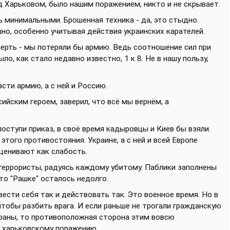
д Харьковом, было нашим поражением, никто и не скрывает.
ь минимальными. Брошенная техника - да, это стыдно.
шно, особенно учитывая действия украинских карателей.
мерть - мы потеряли бы армию. Ведь соотношение сил при
о, как стало недавно известно, 1 к 8. Не в нашу пользу,
сти армию, а с ней и Россию.
йским героем, заверил, что всё мы вернём, а
поступи приказ, в своё время кадыровцы и Киев бы взяли.
того противостояния. Украине, а с ней и всей Европе
сценивают как слабость.
 террористы, радуясь каждому убитому. Паблики заполнены
то "Рашке" осталось недолго.
вести себя так и действовать так. Это военное время. Но в
тобы разбить врага. И если раньше не трогали гражданскую
траны, то противоположная сторона этим вовсю
у харьковскому поражению.