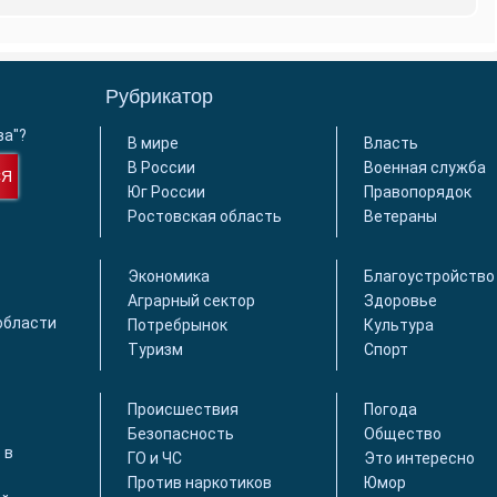
Рубрикатор
ва"?
В мире
Власть
В России
Военная служба
СЯ
Юг России
Правопорядок
Ростовская область
Ветераны
Экономика
Благоустройство
Аграрный сектор
Здоровье
области
Потребрынок
Культура
Туризм
Спорт
Происшествия
Погода
Безопасность
Общество
 в
ГО и ЧС
Это интересно
Против наркотиков
Юмор