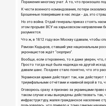
Поражения многому учат. А то, что произошло по
К чести военного командования, потери оказалис
Брошенные поверившие в нас люди - да, это стра
Но это война. Отдай генералы приказ стоять нас
этом прорыве ВСУ на харьковском направлении был
разумеется.
Что ж, в 1812 году вон Москву сдавали, чтобы спа
Рамзан Кадыров, ставший уже национальным росси
укронацистов ждёт "сюрприз".
Вообще, если откровенно, то я даже уверен, что, 
Просто тогда ещё была надежда на другой исход э
давали шанс. Позднее стало понятно, что это ра
Украинская армия действует так, как действуют
триумфальными отчётами и наивной верой в то, ч
Оговорюсь сразу: я признаю за украинцами право 
таком случае и мы вынуждены действовать так, ч
инфраструктуру, жалея гражданское население с
пользовалась, что привело к тому самому нашем