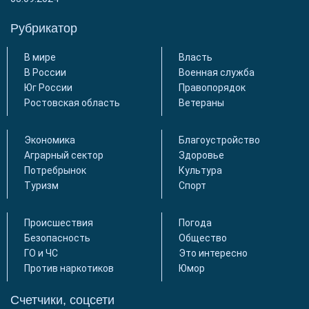
Рубрикатор
В мире
Власть
В России
Военная служба
Юг России
Правопорядок
Ростовская область
Ветераны
Экономика
Благоустройство
Аграрный сектор
Здоровье
Потребрынок
Культура
Туризм
Спорт
Происшествия
Погода
Безопасность
Общество
ГО и ЧС
Это интересно
Против наркотиков
Юмор
Счетчики, соцсети