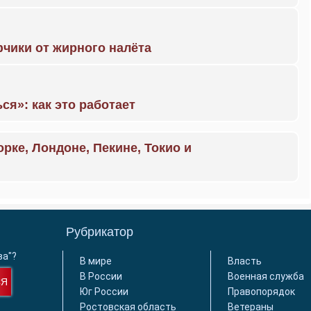
чики от жирного налёта
ся»: как это работает
орке, Лондоне, Пекине, Токио и
Рубрикатор
ва"?
В мире
Власть
В России
Военная служба
СЯ
Юг России
Правопорядок
Ростовская область
Ветераны