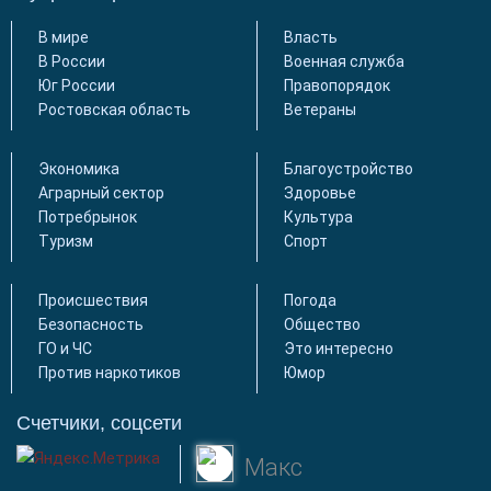
В мире
Власть
В России
Военная служба
Юг России
Правопорядок
Ростовская область
Ветераны
Экономика
Благоустройство
Аграрный сектор
Здоровье
Потребрынок
Культура
Туризм
Спорт
Происшествия
Погода
Безопасность
Общество
ГО и ЧС
Это интересно
Против наркотиков
Юмор
Счетчики, соцсети
Макс