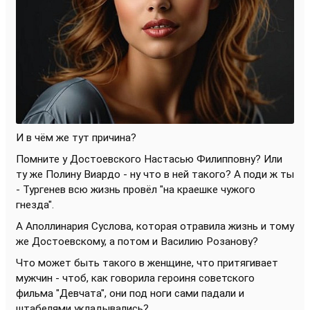
И в чём же тут причина?
Помните у Достоевского Настасью Филипповну? Или
ту же Полину Виардо - ну что в ней такого? А поди ж ты
- Тургенев всю жизнь провёл "на краешке чужого
гнезда".
А Аполлинария Суслова, которая отравила жизнь и тому
же Достоевскому, а потом и Василию Розанову?
Что может быть такого в женщине, что притягивает
мужчин - чтоб, как говорила героиня советского
фильма "Девчата", они под ноги сами падали и
штабелями укладывались?