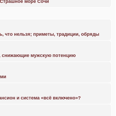
. Страшное море Сочи
ь, что нельзя; приметы, традиции, обряды
а, снижающие мужскую потенцию
ами
ансион и система «всё включено»?