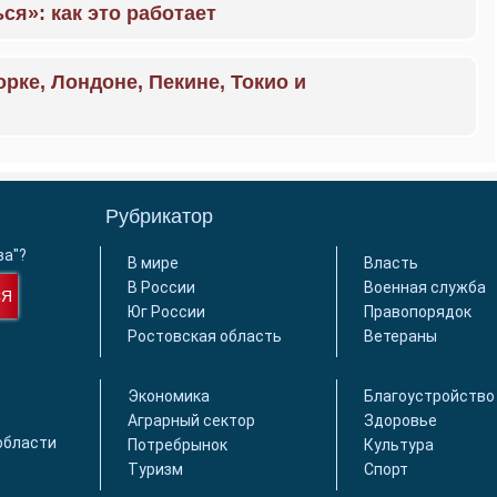
ся»: как это работает
орке, Лондоне, Пекине, Токио и
Рубрикатор
ва"?
В мире
Власть
В России
Военная служба
СЯ
Юг России
Правопорядок
Ростовская область
Ветераны
Экономика
Благоустройство
Аграрный сектор
Здоровье
области
Потребрынок
Культура
Туризм
Спорт