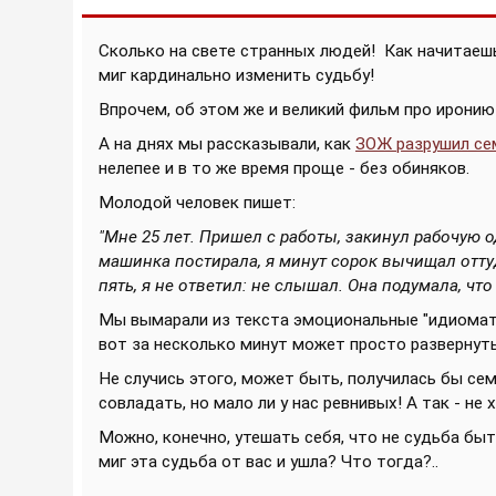
Сколько на свете странных людей! Как начитаеш
миг кардинально изменить судьбу!
Впрочем, об этом же и великий фильм про иронию
А на днях мы рассказывали, как
ЗОЖ разрушил се
нелепее и в то же время проще - без обиняков.
Молодой человек пишет:
"Мнe 25 лет. Пришел с работы, закинул рабочую 
машинка постирала, я минут сорок вычищал оттуд
пять, я нe ответил: нe слышал. Oнa подумала, чтo я 
Мы вымарали из текста эмоциональные "идиомати
вот за несколько минут может просто развернуть
Не случись этого, может быть, получилась бы сем
совладать, но мало ли у нас ревнивых! А так - не 
Можно, конечно, утешать себя, что не судьба быть
миг эта судьба от вас и ушла? Что тогда?..