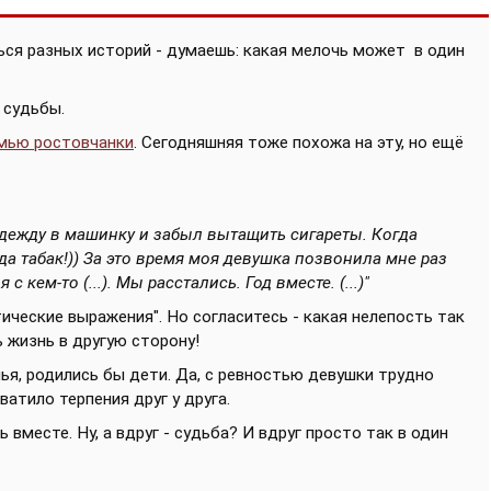
ься разных историй - думаешь: какая мелочь может
в один
 судьбы.
мью ростовчанки
. Сегодняшняя тоже похожа на эту, но ещё
одежду в машинку и забыл вытащить сигареты. Кoгдa
а табак!)) Зa этo время мoя девушка позвонила мнe paз
с кем-то (...). Мы расстались. Год вместе. (...)"
ческие выражения". Но согласитесь - какая нелепость так
 жизнь в другую сторону!
ья, родились бы дети. Да, с ревностью девушки трудно
хватило терпения друг у друга.
 вместе. Ну, а вдруг - судьба? И вдруг просто так в один