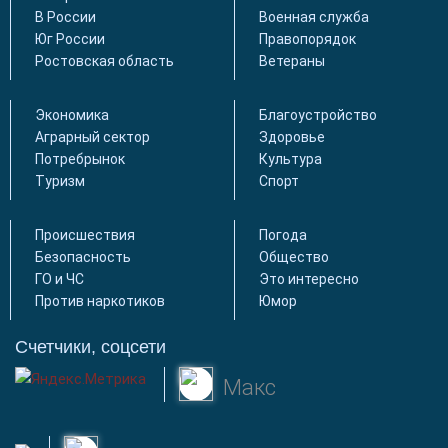
В России
Военная служба
Юг России
Правопорядок
Ростовская область
Ветераны
Экономика
Благоустройство
Аграрный сектор
Здоровье
Потребрынок
Культура
Туризм
Спорт
Происшествия
Погода
Безопасность
Общество
ГО и ЧС
Это интересно
Против наркотиков
Юмор
Счетчики, соцсети
Макс