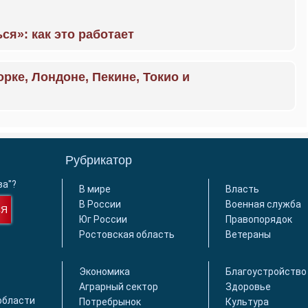
ся»: как это работает
орке, Лондоне, Пекине, Токио и
Рубрикатор
ва"?
В мире
Власть
В России
Военная служба
СЯ
Юг России
Правопорядок
Ростовская область
Ветераны
Экономика
Благоустройство
Аграрный сектор
Здоровье
области
Потребрынок
Культура