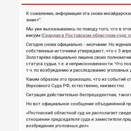
К сожалению, информация эта снова инсайдерская 
знают".
Мы уже высказывались по поводу того, что в эт
вакуум (
Скандал в Ростовском областном суде: 
Сегодня снова официально - молчании. Но журнали
собственные источники утверждают, что с 5 апр
Золотарёва официально лишена своих полномочий
статуса судьи, т.е. и неприкосновенности. Что 
т.ч. по возбуждению и расследованию уголовных 
Каким образом это произошло, что из событий 
Верховного Суда РФ, естественно, неизвестно.
Ситуация действительно беспрецедентная, такого
Но вот официальное сообщение объединённой пр
«Ростовский областной суд не располагает свед
отношении председателя суда и заместителя пред
возбуждении уголовных дел».