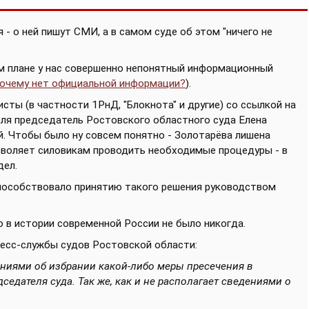
- о ней пишут СМИ, а в самом суде об этом "ничего не
ом плане у нас совершенно непонятный информационный
почему нет официальной информации?
).
сты (в частности 1РнД, "Блокнота" и другие) со ссылкой на
еля председатель Ростовского областного суда Елена
. Чтобы было ну совсем понятно - Золотарёва лишена
позволяет силовикам проводить необходимые процедуры - в
дел.
способствовало принятию такого решения руководством
 в истории современной России не было никогда.
есс-службы судов Ростовской области:
ениями об избрании какой-либо меры пресечения в
седателя суда. Так же, как и не располагает сведениями о