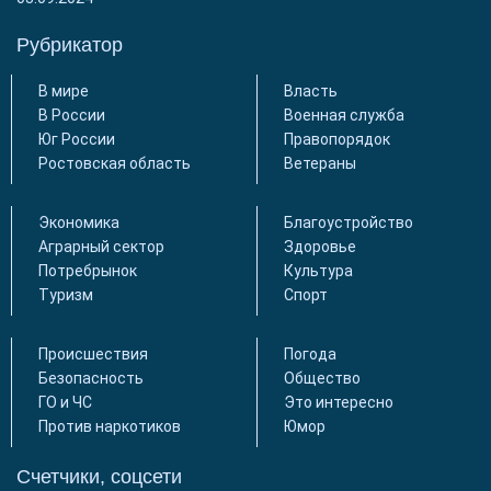
Рубрикатор
В мире
Власть
В России
Военная служба
Юг России
Правопорядок
Ростовская область
Ветераны
Экономика
Благоустройство
Аграрный сектор
Здоровье
Потребрынок
Культура
Туризм
Спорт
Происшествия
Погода
Безопасность
Общество
ГО и ЧС
Это интересно
Против наркотиков
Юмор
Счетчики, соцсети