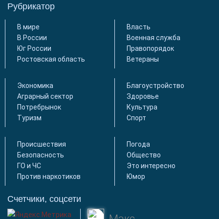
Рубрикатор
В мире
Власть
В России
Военная служба
Юг России
Правопорядок
Ростовская область
Ветераны
Экономика
Благоустройство
Аграрный сектор
Здоровье
Потребрынок
Культура
Туризм
Спорт
Происшествия
Погода
Безопасность
Общество
ГО и ЧС
Это интересно
Против наркотиков
Юмор
Счетчики, соцсети
Макс