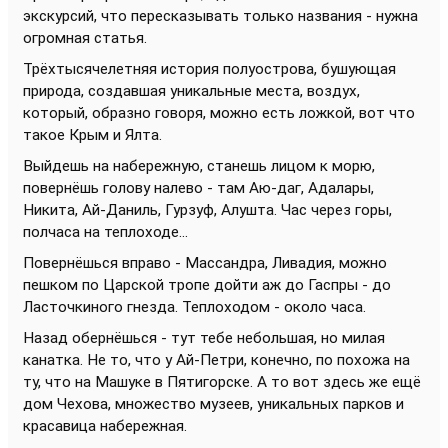
экскурсий, что пересказывать только названия - нужна
огромная статья.
Трёхтысячелетняя история полуострова, бушующая
природа, создавшая уникальные места, воздух,
который, образно говоря, можно есть ложкой, вот что
такое Крым и Ялта.
Выйдешь на набережную, станешь лицом к морю,
повернёшь голову налево - там Аю-даг, Адалары,
Никита, Ай-Даниль, Гурзуф, Алушта. Час через горы,
полчаса на теплоходе...
Повернёшься вправо - Массандра, Ливадия, можно
пешком по Царской тропе дойти аж до Гаспры - до
Ласточкиного гнезда. Теплоходом - около часа.
Назад обернёшься - тут тебе небольшая, но милая
канатка. Не то, что у Ай-Петри, конечно, по похожа на
ту, что на Машуке в Пятигорске. А то вот здесь же ещё
дом Чехова, множество музеев, уникальных парков и
красавица набережная.