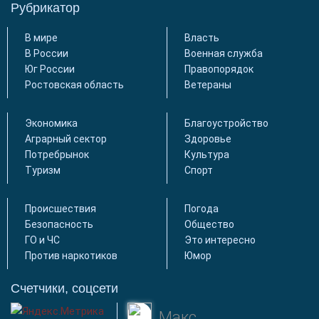
Рубрикатор
В мире
Власть
В России
Военная служба
Юг России
Правопорядок
Ростовская область
Ветераны
Экономика
Благоустройство
Аграрный сектор
Здоровье
Потребрынок
Культура
Туризм
Спорт
Происшествия
Погода
Безопасность
Общество
ГО и ЧС
Это интересно
Против наркотиков
Юмор
Счетчики, соцсети
Макс