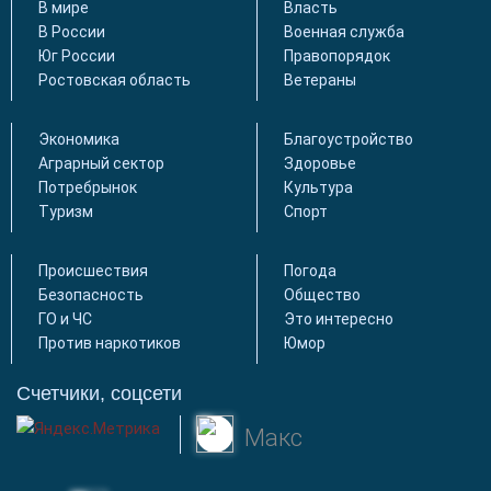
В мире
Власть
В России
Военная служба
Юг России
Правопорядок
Ростовская область
Ветераны
Экономика
Благоустройство
Аграрный сектор
Здоровье
Потребрынок
Культура
Туризм
Спорт
Происшествия
Погода
Безопасность
Общество
ГО и ЧС
Это интересно
Против наркотиков
Юмор
Счетчики, соцсети
Макс