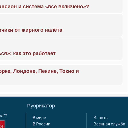
ансион и система «всё включено»?
чики от жирного налёта
ся»: как это работает
орке, Лондоне, Пекине, Токио и
Рубрикатор
ва"?
В мире
Власть
В России
Военная служба
СЯ