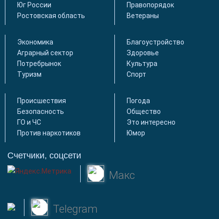
Юг России
Правопорядок
Ростовская область
Ветераны
Экономика
Благоустройство
Аграрный сектор
Здоровье
Потребрынок
Культура
Туризм
Спорт
Происшествия
Погода
Безопасность
Общество
ГО и ЧС
Это интересно
Против наркотиков
Юмор
Счетчики, соцсети
Макс
Telegram