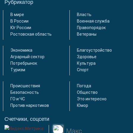
Рубрикатор
В мире
Власть
В России
Военная служба
Юг России
Правопорядок
Ростовская область
Ветераны
Экономика
Благоустройство
Аграрный сектор
Здоровье
Потребрынок
Культура
Туризм
Спорт
Происшествия
Погода
Безопасность
Общество
ГО и ЧС
Это интересно
Против наркотиков
Юмор
Счетчики, соцсети
Макс