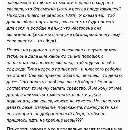
забеременеть тайком от меня, и неделю назад она
сказала, что беременна (хотя я всегда предохранялся!!
Никогда ничего не рвалось 100%). Я сказал ей, чтоб
делала аборт, поругались, сказала, что будет рожать
для себя, и вообще я вижу, что настроена она
решительно (хотя мы с ней уже обговаривали эту тему:
если залетит - то аборт).
Поехал на родину в гости, рассказал о случившимся
тетке, она дала мне какой-то синий порошок с
сладковатым запахом, сказала, чтоб подсыпал ей в
еду, воду. Типа неделю попьет его - и никакого ребенка
не станет. Сейчас приехал обратно, не знаю, что делать
даже. Поговорить с ней ещё раз об аборте? Если не
согласится, то начну сыпать средство. Я не хочу от неё
детей, и алименты тоже платить не хочу, да и
подсыпать, как крыса, ничего не хочется. Не знаю, что
делать даже. Замужние, подскажите, пожалуйста, как
её уговорить на добровольный аборт, чтобы не
пришлось идти на крайние меры???
"
Психологи говорят, что в последние десятилетия из-за,