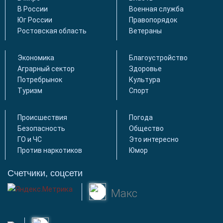
В России
Военная служба
Юг России
Правопорядок
Ростовская область
Ветераны
Экономика
Благоустройство
Аграрный сектор
Здоровье
Потребрынок
Культура
Туризм
Спорт
Происшествия
Погода
Безопасность
Общество
ГО и ЧС
Это интересно
Против наркотиков
Юмор
Счетчики, соцсети
Макс