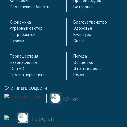
Юг России
Правопорядок
Ростовская область
Ветераны
Экономика
Благоустройство
Аграрный сектор
Здоровье
Потребрынок
Культура
Туризм
Спорт
Происшествия
Погода
Безопасность
Общество
ГО и ЧС
Это интересно
Против наркотиков
Юмор
Счетчики, соцсети
Макс
Telegram