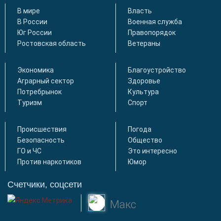
В мире
Власть
В России
Военная служба
Юг России
Правопорядок
Ростовская область
Ветераны
Экономика
Благоустройство
Аграрный сектор
Здоровье
Потребрынок
Культура
Туризм
Спорт
Происшествия
Погода
Безопасность
Общество
ГО и ЧС
Это интересно
Против наркотиков
Юмор
Счетчики, соцсети
Макс