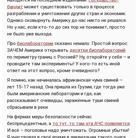
находятся на последнем издыхании.
Государство-
бандит
может существовать только в процессе
разграбления и уничтожения других стран и экономик.
Однако сковырнуть Америку до нас никто не решался.
Но у нас, если кто-то до сих пор не понимает, просто
не было уже выхода.
Про
биолаборатории
сказано немало. Простой вопрос:
ЗАЧЕМ Америке открывать
десятки биолабораторий
по периметру границ с Россией? Ну, откройте у себя – и
проводите там эксперименты! У кого-то есть иной
ответ на этот вопрос, кроме очевидного?
Я помню, как начиналась африканская чума свиней –
лет 15-17 назад. Она пришла из Грузии, где тогда уже
были американские лаборатории и где, как
рассказывают очевидцы, заражённые туши свиней
сбрасывали в реки.
На фермах меры безопасности сейчас
беспрецедентные, а
то тут, то там эта АЧС появляется
.
И всё – поголовье надо уничтожать. Огромные убытки!
Я участвовал в своё время в ликвидации такого очага