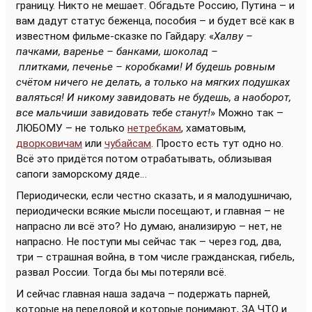
границу. Никто не мешает. Обгадьте Россию, Путина – и
вам дадут статус беженца, пособия – и будет всё как в
известном фильме-сказке по Гайдару: «
Халву –
пачками, варенье – банками, шоколад –
плитками, печенье – коробками! И будешь ровным
счётом ничего не делать, а только на мягких подушках
валяться! И никому завидовать не будешь, а наоборот,
все мальчиши завидовать тебе станут!
» Можно так –
ЛЮБОМУ – не только
нетребкам
, хаматовым,
дворковичам
или
чубайсам
. Просто есть тут одно но.
Всё это придётся потом отрабатывать, облизывая
сапоги заморскому дяде…
Периодически, если честно сказать, и я малодушничаю,
периодически всякие мысли посещают, и главная – не
напрасно ли всё это? Но думаю, анализирую – нет, не
напрасно. Не поступи мы сейчас так – через год, два,
три – страшная война, в том числе гражданская, гибель,
развал России. Тогда бы мы потеряли всё.
И сейчас главная наша задача – подержать парней,
которые на передовой и которые понимают, ЗА ЧТО и