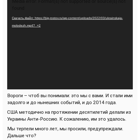
Media error: Format(s) not supported or source(s) not
found
Скачать файл: https://big-rostov.ru/wp-content/uploads/2022/03/ukrainskaja-
molodezh.mp4?_=2
Вороги – чтоб вы понимали: это мы с вами. И стали ими
задолго и до нынешних событий, и до 2014 года.
США методично на протяжении десятилетий делали из
Украины Анти-Россию. К сожалению, им это удалось.
Мы терпели много лет, мы просили, предупреждали.
Дальше что?