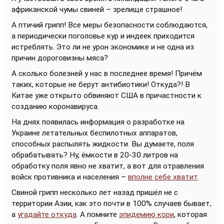
африканской чумы свиней – зрелище страшное!
А птичий грипп! Все меры безопасности соблюдаются,
а периодически поголовье кур и индеек приходится
истреблять. Это ли не урон экономике и не одна из
причин дороговизны мяса?
А сколько болезней у нас в последнее время! Причём
таких, которые не берут антибиотики! Откуда?! В
Китае уже открыто обвиняют США в причастности к
созданию коронавируса.
На днях появилась информация о разработке на
Украине летательных беспилотных аппаратов,
способных распылять жидкости. Вы думаете, поля
обрабатывать? Ну, ёмкости в 20-30 литров на
обработку поля явно не хватит, а вот для отравления
войск противника и населения –
вполне себе хватит
.
Свиной грипп несколько лет назад пришёл не с
территории Азии, как это почти в 100% случаев бывает,
а
угадайте откуда
. А помните
эпидемию кори
, которая