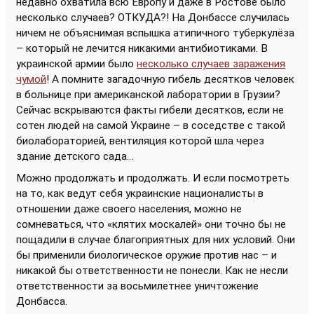
недавно охватила всю Европу и даже в Ростове было
несколько случаев? ОТКУДА?! На Донбассе случилась
ничем не объяснимая вспышка атипичного туберкулёза
– который не лечится никакими антибиотиками. В
украинской армии было
несколько случаев заражения
чумой
! А помните загадочную гибель десятков человек
в больнице при американской лаборатории в Грузии?
Сейчас вскрываются факты гибели десятков, если не
сотен людей на самой Украине – в соседстве с такой
биолабораторией, вентиляция которой шла через
здание детского сада…
Можно продолжать и продолжать. И если посмотреть
на то, как ведут себя украинские националисты в
отношении даже своего населения, можно не
сомневаться, что «клятих москалей» они точно бы не
пощадили в случае благоприятных для них условий. Они
бы применили биологическое оружие против нас – и
никакой бы ответственности не понесли. Как не несли
ответственности за восьмилетнее уничтожение
Донбасса.