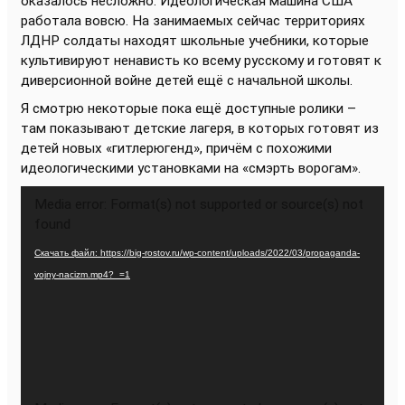
оказалось несложно. Идеологическая машина США
работала вовсю. На занимаемых сейчас территориях
ЛДНР солдаты находят школьные учебники, которые
культивируют ненависть ко всему русскому и готовят к
диверсионной войне детей ещё с начальной школы.
Я смотрю некоторые пока ещё доступные ролики –
там показывают детские лагеря, в которых готовят из
детей новых «гитлерюгенд», причём с похожими
идеологическими установками на «смэрть ворогам».
Видеоплеер
Media error: Format(s) not supported or source(s) not
found
Скачать файл: https://big-rostov.ru/wp-content/uploads/2022/03/propaganda-
vojny-nacizm.mp4?_=1
Видеоплеер